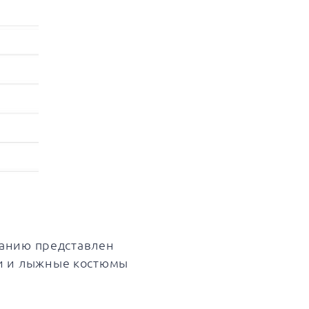
манию представлен
и и лыжные костюмы