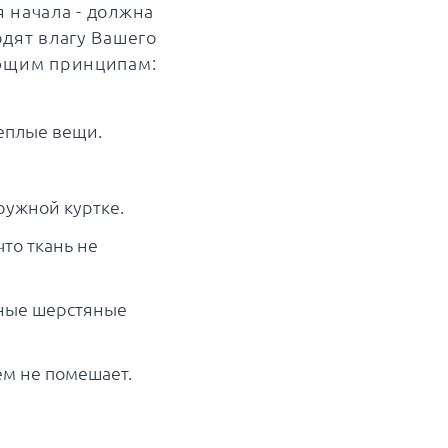
 начала - должна
дят влагу Вашего
ующим принципам:
теплые вещи.
ружной куртке.
то ткань не
нные шерстяные
ем не помешает.