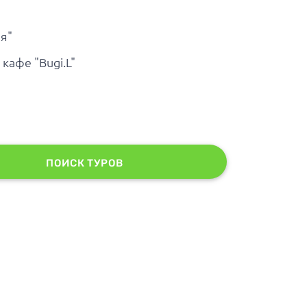
ия"
кафе "Bugi.L"
ПОИСК ТУРОВ