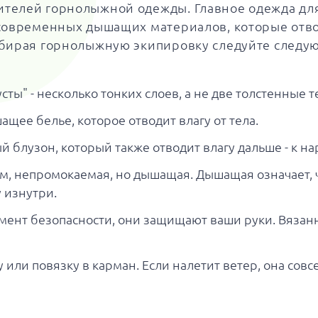
ителей горнолыжной одежды. Главное одежда для
 современных дышащих материалов, которые отво
одбирая горнолыжную экипировку следуйте след
сты" - несколько тонких слоев, а не две толстенные 
ащее белье, которое отводит влагу от тела.
й блузон, который также отводит влагу дальше - к на
ом, непромокаемая, но дышащая. Дышащая означает, ч
у изнутри.
емент безопасности, они защищают ваши руки. Вяза
 или повязку в карман. Если налетит ветер, она совс