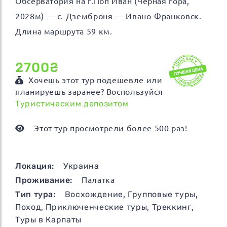
Обсерватория на г.Поп Иван (Черная гора,
2028м) — с. Дземброня — Ивано-Франковск.
Длина маршрута 59 км.
2700₴
Хочешь этот тур подешевле или
планируешь заранее? Воспользуйся
Туристическим депозитом
Этот тур просмотрели более 500 раз!
Локация:
Украина
Проживание:
Палатка
Тип тура:
Восхождение
,
Групповые туры
,
Поход
,
Приключенческие туры
,
Треккинг
,
Туры в Карпаты