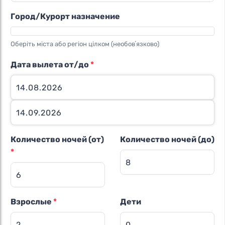
Город/Курорт назначение
Оберіть міста або регіон цілком (необовʼязково)
Дата вылета от/до
*
Количество ночей (от)
Количество ночей (до)
*
Взрослые
*
Дети