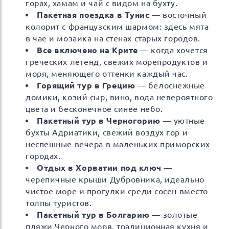
горах, хамам и чай с видом на бухту.
Пакетная поездка в Тунис
— восточный
колорит с французским шармом: здесь мята
в чае и мозаика на стенах старых городов.
Все включено на Крите
— когда хочется
греческих легенд, свежих морепродуктов и
моря, меняющего оттенки каждый час.
Горящий тур в Грецию
— белоснежные
домики, козий сыр, вино, вода невероятного
цвета и бесконечное синее небо.
Пакетный тур в Черногорию
— уютные
бухты Адриатики, свежий воздух гор и
неспешные вечера в маленьких приморских
городах.
Отдых в Хорватии под ключ
—
черепичные крыши Дубровника, идеально
чистое море и прогулки среди сосен вместо
толпы туристов.
Пакетный тур в Болгарию
— золотые
пляжи Черного моря, традиционная кухня и