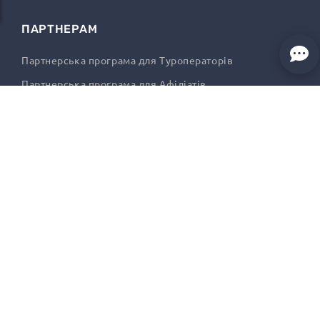
ПАРТНЕРАМ
Партнерська програма для Туроператорів
Партнерська програма для Афіліатів
Публічна оферта для Туроператорів
Публічна оферта для Афіліатів
КОРИСТУВАЧАМ
Умови купівлі та повернення
Часті питання
Програма лояльності
Пакетні тури
Акційні тури
Популярні тури