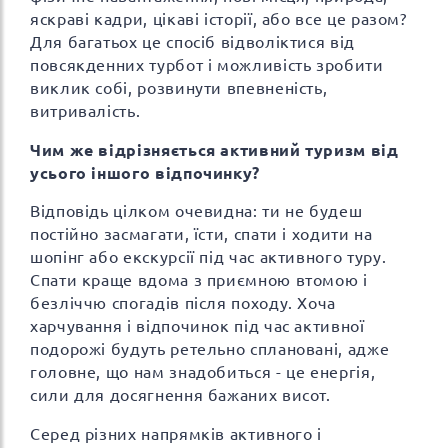
яскраві кадри, цікаві історії, або все це разом?
Для багатьох це спосіб відволіктися від
повсякденних турбот і можливість зробити
виклик собі, розвинути впевненість,
витривалість.
Чим же відрізняється активний туризм від
усього іншого відпочинку?
Відповідь цілком очевидна: ти не будеш
постійно засмагати, їсти, спати і ходити на
шопінг або екскурсії під час активного туру.
Спати краще вдома з приємною втомою і
безліччю спогадів після походу. Хоча
харчування і відпочинок під час активної
подорожі будуть ретельно сплановані, адже
головне, що нам знадобиться - це енергія,
сили для досягнення бажаних висот.
Серед різних напрямків активного і