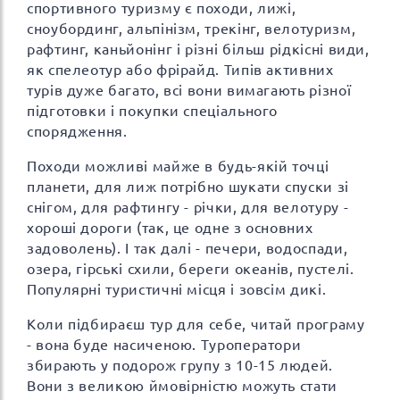
спортивного туризму є походи, лижі,
сноубординг, альпінізм, трекінг, велотуризм,
рафтинг, каньйонінг і різні більш рідкісні види,
як спелеотур або фрірайд. Типів активних
турів дуже багато, всі вони вимагають різної
підготовки і покупки спеціального
спорядження.
Походи можливі майже в будь-якій точці
планети, для лиж потрібно шукати спуски зі
снігом, для рафтингу - річки, для велотуру -
хороші дороги (так, це одне з основних
задоволень). І так далі - печери, водоспади,
озера, гірські схили, береги океанів, пустелі.
Популярні туристичні місця і зовсім дикі.
Коли підбираєш тур для себе, читай програму
- вона буде насиченою. Туроператори
збирають у подорож групу з 10-15 людей.
Вони з великою ймовірністю можуть стати