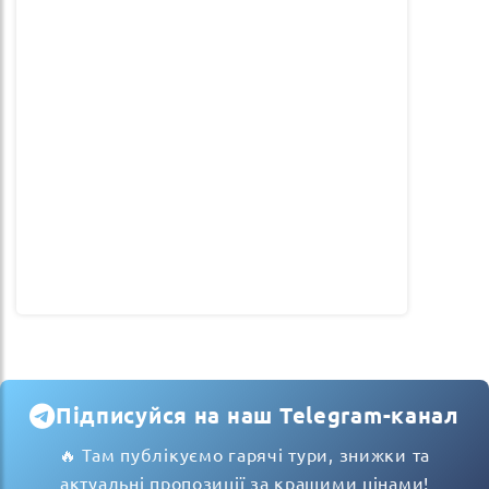
Підписуйся на наш Telegram-канал
🔥 Там публікуємо гарячі тури, знижки та
актуальні пропозиції за кращими цінами!