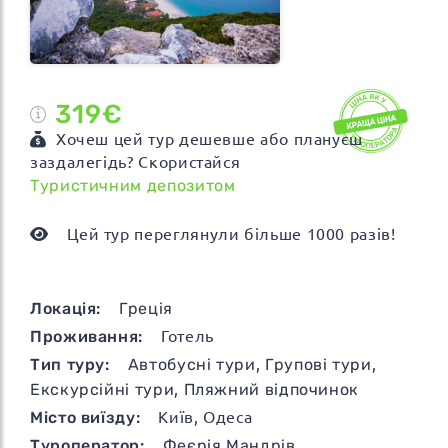
319€
Хочеш цей тур дешевше або плануєш
заздалегідь? Скористайся
Туристичним депозитом
Цей тур переглянули більше 1000 разів!
Локація:
Греція
Проживання:
Готель
Тип туру:
Автобусні тури
,
Групові тури
,
Екскурсійні тури
,
Пляжний відпочинок
Місто виїзду:
Київ, Одеса
Туроператор:
Феєрія Мандрів