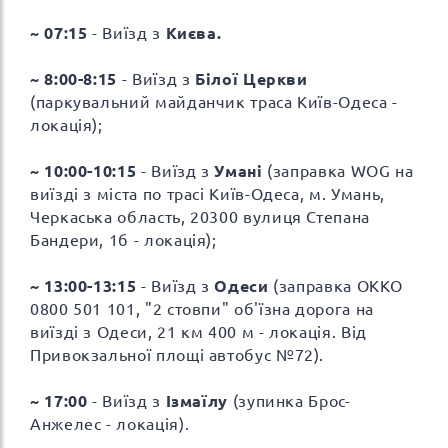
~ 07:15
- Виїзд з
Києва.
~ 8:00-8:15
- Виїзд з
Білої Церкви
(паркувальний майданчик траса Київ-Одеса -
локація);
~ 10:00-10:15
- Виїзд з
Умані
(заправка WOG на
виїзді з міста по трасі Київ-Одеса, м. Умань,
Черкаська область, 20300 вулиця Степана
Бандери, 1б - локація);
~ 13:00-13:15
- Виїзд з
Одеси
(заправка ОККО
0800 501 101, "2 стовпи" об'їзна дорога на
виїзді з Одеси, 21 км 400 м - локація. Від
Привокзальної площі автобус №72).
~ 17:00
- Виїзд з
Ізмаїлу
(зупинка Брос-
Анжелес - локація).