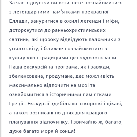
За час відпустки ви встигнете познайомитися
з легендарними пам'ятками прекрасної
Еллади, зануритися в ожилі легенди і міфи,
доторкнутися до ранньохристиянських
святинь, які щороку відвідують паломники з
усього світу, і ближче познайомитися з
культурою і традиціями цієї чудової країни.
Наша екскурсійна програма, як і завжди,
збалансована, продумана, дає можливість
максимально відпочити на морі та
ознайомитися з історичними пам'ятками
Греції . Екскурсії здебільшого короткі і цікаві,
а також розписані по днях для кращого
планування відпочинку. І звичайно ж, багато,
дуже багато моря й сонця!