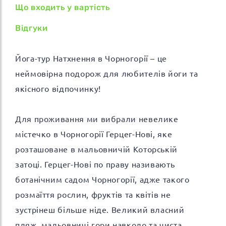
Що входить у вартість
Відгуки
Йога-тур Натхнення в Чорногорії – це
неймовірна подорож для любителів йоги та
якісного відпочинку!
Для проживання ми вибрали невелике
містечко в Чорногорії Герцег-Нові, яке
розташоване в мальовничій Которській
затоці. Герцег-Нові по праву називають
ботанічним садом Чорногорії, адже такого
розмаїття рослин, фруктів та квітів не
зустрінеш більше ніде. Великий власний
пляж, мальовничі гори навколо та чиста