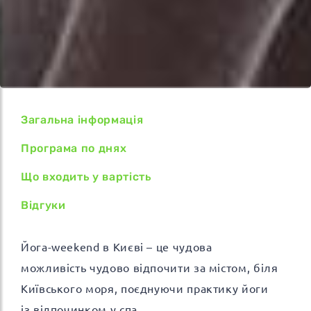
Загальна інформація
Програма по днях
Що входить у вартість
Відгуки
Йога-weekend в Києві – це чудова
можливість чудово відпочити за містом, біля
Київського моря, поєднуючи практику йоги
із відпочинком у спа.