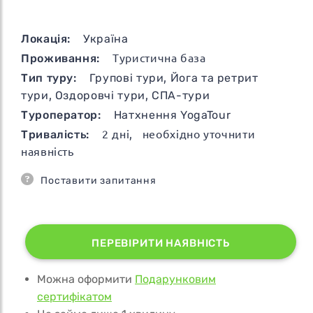
Локація:
Україна
Проживання:
Туристична база
Тип туру:
Групові тури
,
Йога та ретрит
тури
,
Оздоровчі тури
,
СПА-тури
Туроператор:
Натхнення YogaTour
Тривалість:
2
дні
, необхідно уточнити
наявність
Поставити запитання
ПЕРЕВІРИТИ НАЯВНІСТЬ
Можна оформити
Подарунковим
сертифікатом