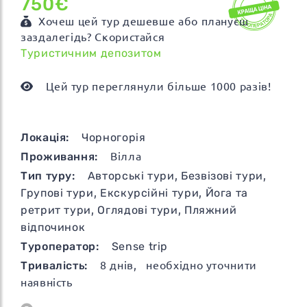
750€
Хочеш цей тур дешевше або плануєш
заздалегідь? Скористайся
Туристичним депозитом
Цей тур переглянули більше 1000 разів!
Локація:
Чорногорія
Проживання:
Вілла
Тип туру:
Авторські тури
,
Безвізові тури
,
Групові тури
,
Екскурсійні тури
,
Йога та
ретрит тури
,
Оглядові тури
,
Пляжний
відпочинок
Туроператор:
Sense trip
Тривалість:
8
днів
, необхідно уточнити
наявність