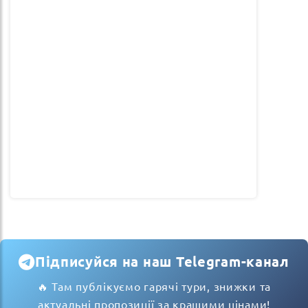
Підписуйся на наш Telegram-канал
🔥 Там публікуємо гарячі тури, знижки та
актуальні пропозиції за кращими цінами!