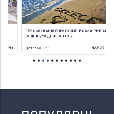
ГРЕЦЬКІ КАНІКУЛИ: ОЛІМПІЙСЬКА РИВ'ЄРА
(9 ДНІВ/10 ДНІВ, АВТОБ...
Н
16572 ГРН
Детальніше»