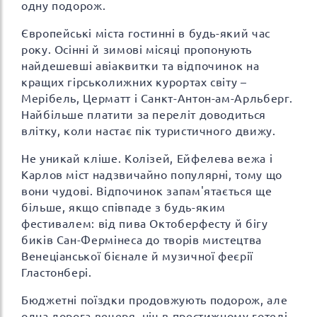
одну подорож.
Європейські міста гостинні в будь-який час
року. Осінні й зимові місяці пропонують
найдешевші авіаквитки та відпочинок на
кращих гірськолижних курортах світу –
Мерібель, Церматт і Санкт-Антон-ам-Арльберг.
Найбільше платити за переліт доводиться
влітку, коли настає пік туристичного движу.
Не уникай кліше. Колізей, Ейфелева вежа і
Карлов міст надзвичайно популярні, тому що
вони чудові. Відпочинок запам'ятається ще
більше, якщо співпаде з будь-яким
фестивалем: від пива Октоберфесту й бігу
биків Сан-Фермінеса до творів мистецтва
Венеціанської бієнале й музичної феєрії
Гластонбері.
Бюджетні поїздки продовжують подорож, але
одна дорога вечеря, ніч в престижному готелі,