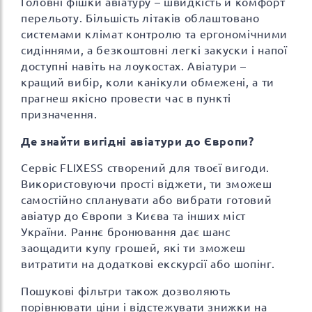
Головні фішки авіатуру – швидкість й комфорт
перельоту. Більшість літаків облаштовано
системами клімат контролю та ергономічними
сидіннями, а безкоштовні легкі закуски і напої
доступні навіть на лоукостах. Авіатури –
кращий вибір, коли канікули обмежені, а ти
прагнеш якісно провести час в пункті
призначення.
Де знайти вигідні авіатури до Європи?
Сервіс FLIXESS створений для твоєї вигоди.
Використовуючи прості віджети, ти зможеш
самостійно спланувати або вибрати готовий
авіатур до Європи з Києва та інших міст
України. Раннє бронювання дає шанс
заощадити купу грошей, які ти зможеш
витратити на додаткові екскурсії або шопінг.
Пошукові фільтри також дозволяють
порівнювати ціни і відстежувати знижки на