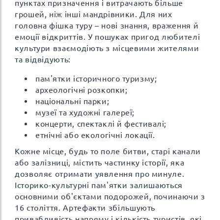
пунктах призначення і витрачають більше
грошей, ніж інші мандрівники. Для них
головна фішка туру – нові знання, враження й
емоції відкриттів. У пошуках пригод любителі
культури взаємодіють з місцевими жителями
та відвідують:
пам'ятки історичного туризму;
археологічні розкопки;
національні парки;
музеї та художні галереї;
концерти, спектаклі й фестивалі;
етнічні або екологічні локації.
Кожне місце, будь то поле битви, старі канали
або залізниці, містить частинку історії, яка
дозволяє отримати уявлення про минуле.
Історико-культурні пам'ятки залишаються
основними об'єктами подорожей, починаючи з
16 століття. Артефакти збільшують
привабливість напряму і кількість туристів, які