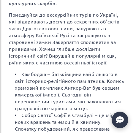
культурних скарбів.
Приєднуйся до екскурсійних турів по Україні,
які відкривають доступ до секретних об'єктів
часів Другої світової війни, занурюють в
атмосферу Київської Русі та запрошують в
старовинні замки Закарпаття «полювати» за
привидами. Хочеш глибше дослідити
історичний світ? Вирушай в популярні місця,
руїни яких є частиною всесвітньої історії.
Камбоджа – батьківщина найбільшого в
світі історико-релігійного пам'ятника. Колись
храмовий комплекс Ангкор-Ват був серцем
кхмерської імперії. Сьогодні він
переповнений туристами, які захоплюються
грандіозністю чарівного місця.
Собор Святої Софії в Стамбулі – це міріади
нових вражень та емоцій в хвилину.
Спочатку побудований, як православна