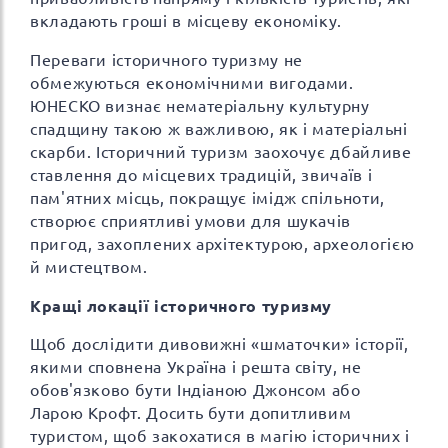
вкладають гроші в місцеву економіку.
Переваги історичного туризму не
обмежуються економічними вигодами.
ЮНЕСКО визнає нематеріальну культурну
спадщину такою ж важливою, як і матеріальні
скарби. Історичний туризм заохочує дбайливе
ставлення до місцевих традицій, звичаїв і
пам'ятних місць, покращує імідж спільноти,
створює сприятливі умови для шукачів
пригод, захоплених архітектурою, археологією
й мистецтвом.
Кращі локації історичного туризму
Щоб дослідити дивовижні «шматочки» історії,
якими сповнена Україна і решта світу, не
обов'язково бути Індіаною Джонсом або
Ларою Крофт. Досить бути допитливим
туристом, щоб закохатися в магію історичних і