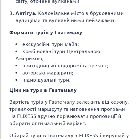
світу, оточене вулканами.
Антігуа.
Колоніальне місто з брукованими
вулицями та вулканічними пейзажами.
Формати турів у Гватемалу
екскурсійні тури майя;
комбіновані тури Центральною
Америкою;
пригодницькі подорожі та трекінг;
авторські маршрути;
індивідуальні тури.
Ціни на тури в Гватемалу
Вартість турів у Гватемалу залежить від сезону,
тривалості маршруту та наповнення програми.
На FLIXESS зручно порівнювати пропозиції й
обирати оптимальний варіант.
Обирай тури в Гватемалу з FLIXESS і вирушай у