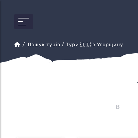
Пошук турів
/ Тури 🇭🇺 в Угорщину
В