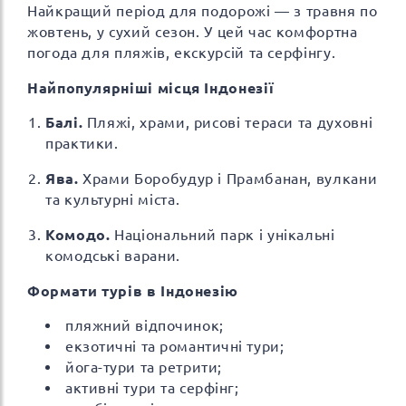
Найкращий період для подорожі — з травня по
жовтень, у сухий сезон. У цей час комфортна
погода для пляжів, екскурсій та серфінгу.
Найпопулярніші місця Індонезії
Балі.
Пляжі, храми, рисові тераси та духовні
практики.
Ява.
Храми Боробудур і Прамбанан, вулкани
та культурні міста.
Комодо.
Національний парк і унікальні
комодські варани.
Формати турів в Індонезію
пляжний відпочинок;
екзотичні та романтичні тури;
йога-тури та ретрити;
активні тури та серфінг;