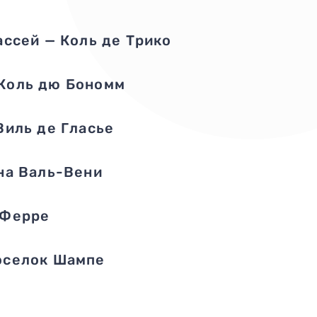
ассей — Коль де Трико
 Коль дю Бономм
Виль де Гласье
на Валь-Вени
 Ферре
оселок Шампе