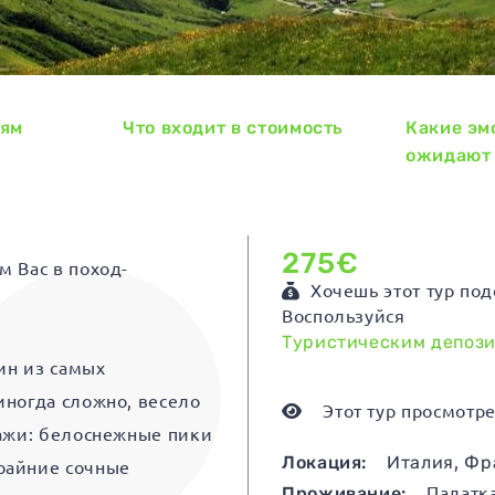
ням
Что входит в стоимость
Какие эм
ожидают
275€
м Вас в поход-
Хочешь этот тур под
Воспользуйся
Туристическим депоз
ин из самых
иногда сложно, весело
Этот тур просмотре
зажи: белоснежные пики
Локация:
Италия
,
Фр
райние сочные
Проживание:
Палатк