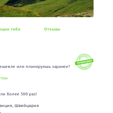
оции тебя
Отзывы
ешевле или планируешь заранее?
итом
ли более 500 раз!
анция
,
Швейцария
а