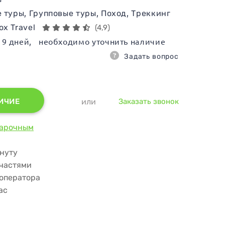
е туры
,
Групповые туры
,
Поход
,
Треккинг
ox Travel
(4,9)
9
дней
, необходимо уточнить наличие
Задать вопрос
ИЧИЕ
или
Заказать звонок
арочным
инуту
 частями
роператора
ас