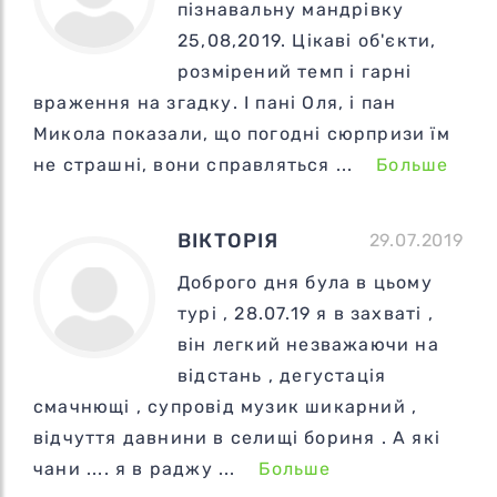
пізнавальну мандрівку
25,08,2019. Цікаві об'єкти,
розмірений темп і гарні
враження на згадку. І пані Оля, і пан
Микола показали, що погодні сюрпризи їм
не страшні, вони справляться ...
Больше
ВІКТОРІЯ
29.07.2019
Доброго дня була в цьому
турі , 28.07.19 я в захваті ,
він легкий незважаючи на
відстань , дегустація
смачнющі , супровід музик шикарний ,
відчуття давнини в селищі бориня . А які
чани .... я в раджу ...
Больше