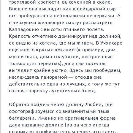
трехглавой крепости, высеченной в скале.
Внешне она выглядит как швейцарский сыр –
вся пробуравлена небольшими пещерками. А
с верхушки желающие смогут рассмотреть
Каппадокию с высоты птичьего полета.
Крепость отчетливо доминирует над долиной,
ее видно из хотела, где мы живем. В Учхисаре
еще много крутых локаций (к примеру, дом-
музей быта, дома-голубятни, построенные
только для пернатых), да и сам поселок
выглядит крайне уютно. Здесь мы пообедаем,
наслаждаясь панорамой — отсюда она
действительно одна из лучших, к тому же тут
готовят парочку аутентичных блюд.
Обратно пойдем через долину Любви, где
сфотографируемся со знаменитыми паша
багларами. Именно их оригинальная форма
дала название долине (из-за чего иногда
возникают конфузы: есть мнение, что здесь