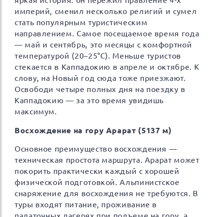
яркая история: он пережил правление 4-х
империй, сменил несколько религий и сумел
стать популярным туристическим
направлением. Самое посещаемое время года
— май и сентябрь, это месяцы с комфортной
температурой (20–25°С). Меньше туристов
стекается в Каппадокию в апреле и октябре. К
слову, на Новый год сюда тоже приезжают.
Освободи четыре полных дня на поездку в
Каппадокию — за это время увидишь
максимум.
Восхождение на гору Арарат (5137 м)
Основное преимущество восхождения —
техническая простота маршрута. Арарат может
покорить практически каждый с хорошей
физической подготовкой. Альпинистское
снаряжение для восхождения не требуются. В
туры входят питание, проживание в
палаточных лагерях при подъеме на гору, а