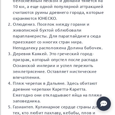
белоснежным песком и дюнами тянется на
10 км, а еще одной популярной аттракцией
считаются руины древнего города, которые
охраняются ЮНЕСКО.
Олюдениз. Поселок между горами и
живописной бухтой облюбовали
парапланеристы. Для параглайдинга сюда
приезжают со многих стран мира.
Неподалеку расположена Долина бабочек.
Деревня Каякей. Это греческий город-
призрак, который опустел после распада
Османской империи и успел пережить
землетрясение. Оставляет мистические
впечатления.
Пляж черепах в Дальяне. Здесь обитают
древние черепахи Каретта-Каретта.
Ежегодно они откладывают яйца на пляже
заповедника.
Газиантеп. Кулинарное сердце страны для
тех, кто любит пахлаву, кебабы, плов и