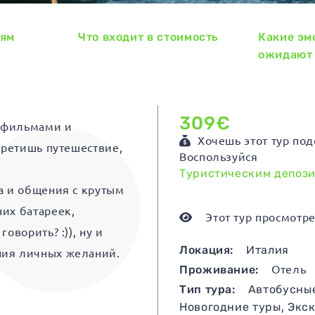
ням
Что входит в стоимость
Какие эм
ожидают
309€
 фильмами и
Хочешь этот тур под
третишь путешествие,
Воспользуйся
Туристическим депоз
а и общения с крутым
их батареек,
Этот тур просмотре
оворить? :)), ну и
Локация:
Италия
ния личных желаний.
Проживание:
Отель
Тип тура:
Автобусны
Новогодние туры
,
Экс