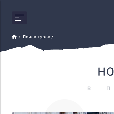
Поиск туров
/
НО
В 