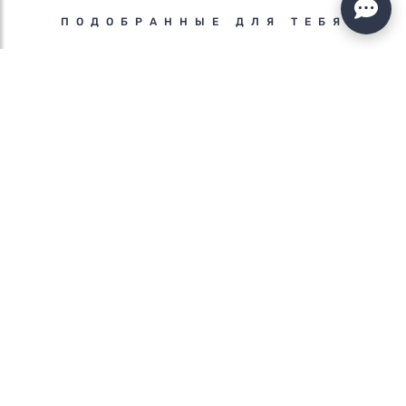
ПОДОБРАННЫЕ ДЛЯ ТЕБЯ
ПОХОД В АЛБАНИИ | ТРЕККИНГ
В ГОРАХ ПРОКЛЕТИЕ
25529 ГРН
Подробнее»