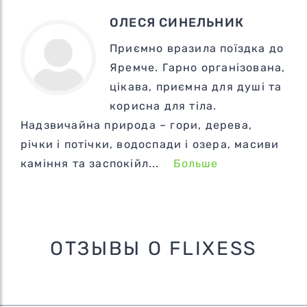
ОЛЕСЯ СИНЕЛЬНИК
Приємно вразила поїздка до
Яремче. Гарно організована,
цікава, приємна для душі та
корисна для тіла.
Надзвичайна природа – гори, дерева,
річки і потічки, водоспади і озера, масиви
каміння та заспокійл...
Больше
ОТЗЫВЫ О FLIXESS