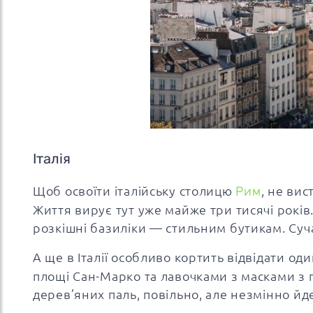
Італія
Щоб освоїти італійську столицю
Рим
, не вис
Життя вирує тут уже майже три тисячі років
розкішні базиліки — стильним бутикам. Сучас
А ще в Італії особливо кортить відвідати оди
площі Сан-Марко та лавочками з масками з п
дерев’яних паль, повільно, але незмінно йде