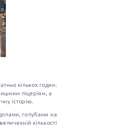
татньо кількох годин.
тишним піцеріям, а
чну історію.
ндолами, голубами на
величезній кількості