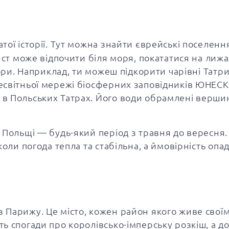
тої історії. Тут можна знайти єврейські поселення
ист може відпочити біля моря, покататися на лижа
гори. Наприклад, ти можеш підкорити чарівні Татри
есвітньої мережі біосферних заповідників ЮНЕСК
в Польських Татрах. Його води обрамлені вершин
Польщі — будь-який період з травня до вересня.
оли погода тепла та стабільна, а ймовірність опад
 Парижу. Це місто, кожен район якого живе свої
ь спогади про королівсько-імперську розкіш, а д