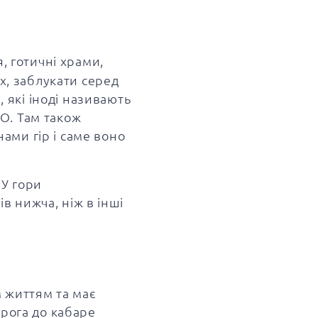
, готичні храми,
х, заблукати серед
, які іноді називають
О. Там також
ами гір і саме воно
 У гори
ів нижча, ніж в інші
м життям та має
орога до кабаре