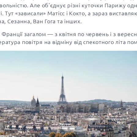
льністю. Але об’єднує різні куточки Парижу одне
 Тут «зависали»‎ Матісс і Кокто, а зараз виставл
а, Сезанна, Ван Гога та інших.
ранції загалом — з квітня по червень і з вересня
пература повітря на відміну від спекотного літа по