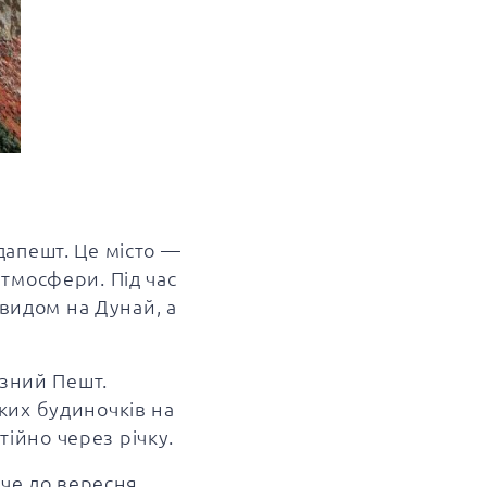
дапешт. Це місто —
тмосфери. Під час
 видом на Дунай, а
езний Пешт.
ьких будиночків на
тійно через річку.
че до вересня.