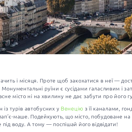
тачить і місяця. Проте щоб закохатися в неї — дос
. Монументальні руїни є сусідами галасливим і за
не місто ні на хвилину не дає забути про його гу
н із турів автобусних у
Венецію
з її каналами, го
ап’є-маше. Подейкують, що місто, побудоване на 
 під воду. А тому — поспішай його відвідати!