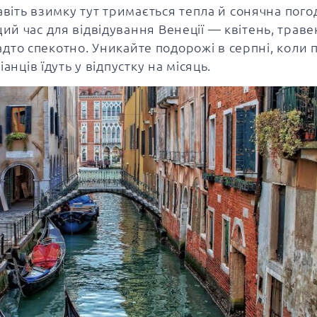
авіть взимку тут тримається тепла й сонячна пого
й час для відвідування Венеції — квітень, траве
надто спекотно. Уникайте подорожі в серпні, коли 
анців їдуть у відпустку на місяць.