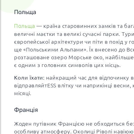
Польща
Польща
— країна старовинних замків та бага
величні маєтки та великі сучасні парки. Тур
європейської архітектури чи піти в похід у 
ще «Польськими Альпами». Їх внесено до Вс
розташоване озеро Морське око, найбільше 
є одним з головних символів цих місць.
Коли їхати:
найкращий час для відпочинку в 
відправляйтESS влітку чи наприкінці весни, к
місяці.
Франція
Жоден путівник Францією не обходиться без
особливу атмосферу. Околиці Ріволі навіюют