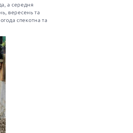
да, а середня
нь, вересень та
погода спекотна та