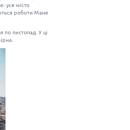
: усе місто
яються роботи Мане
 по листопад. У ці
мірна.