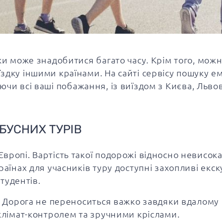
ки може знадобитися багато часу. Крім того, можн
здку іншими країнами. На сайті сервісу пошуку е
ючи всі ваші побажання, із виїздом з Києва, Льво
БУСНИХ ТУРІВ
вропі. Вартість такої подорожі відносно невисока
раїнах для учасників туру доступні захопливі екск
студентів.
н. Дорога не переноситься важко завдяки вдалому 
 клімат-контролем та зручними кріслами.