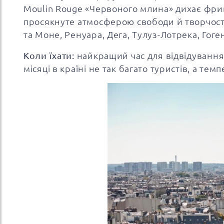
Moulin Rouge «Червоного млина» дихає фриво
просякнуте атмосферою свободи й творчості.
та Моне, Ренуара, Дега, Тулуз-Лотрека, Гоген
Коли їхати:
найкращий час для відвідування Ф
місяці в країні не так багато туристів, а тем