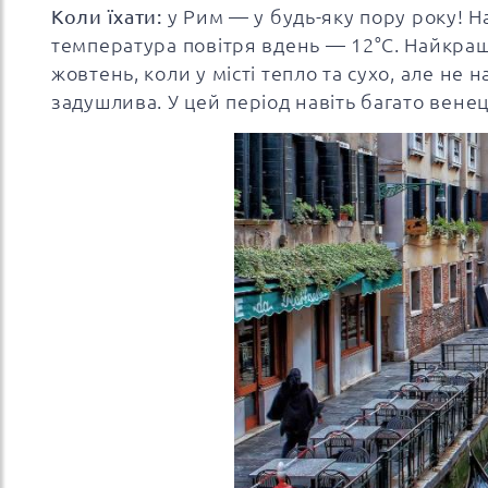
Коли їхати:
у Рим — у будь-яку пору року! Н
температура повітря вдень — 12°C. Найкращи
жовтень, коли у місті тепло та сухо, але не 
задушлива. У цей період навіть багато венеці