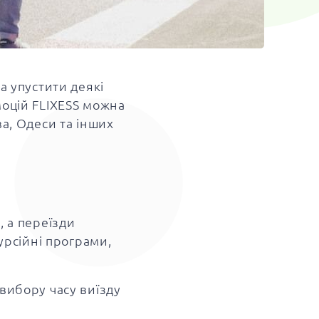
а упустити деякі
моцій FLIXESS можна
ва, Одеси та інших
, а переїзди
урсійні програми,
вибору часу виїзду