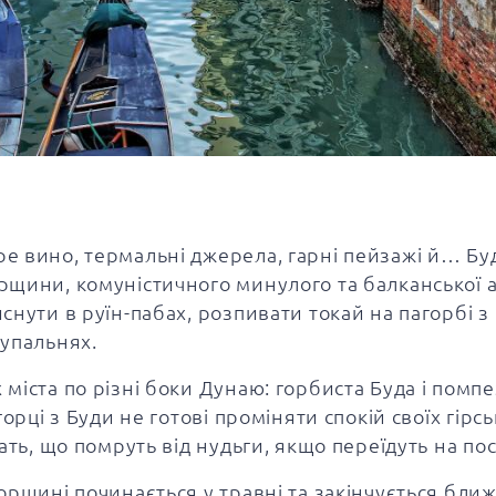
е вино, термальні джерела, гарні пейзажі й… Бу
рщини, комуністичного минулого та балканської а
снути в руїн-пабах, розпивати токай на пагорбі з
купальнях.
міста по різні боки Дунаю: горбиста Буда і помп
орці з Буди не готові проміняти спокій своїх гірс
ать, що помруть від нудьги, якщо переїдуть на пос
рщині починається у травні та закінчується ближ