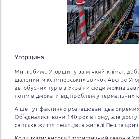
Угорщина
Ми любимо Угорщину за м’який клімат, добр
шалений мікс імперських звичок Австро-Уго
автобусних турів з України сюди можна зави
потім відмокати від проблем у термальних 
А ще тут фактично розташовані два окремих 
Об’єдналися вони 140 років тому, але досі уг
світське життя пештців, а жителі Пешта крич
Коли їхати:
високий туристичний сезон в Уго