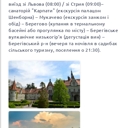
виїзд зі Львова (08:00) / зі Стрия (09:00)–
санаторій "Карпати" (екскурсія палацом
Шенборна) – Мукачево (екскурсія замком і
обід) – Берегово (купання в термальному
басейні або прогулянка по місту) – Берегівське
вулканічне низькогір’я (дегустація вин) –
Берегівський р-н (вечеря та ночівля в садибах
сільського туризму, поселення о 21:30).