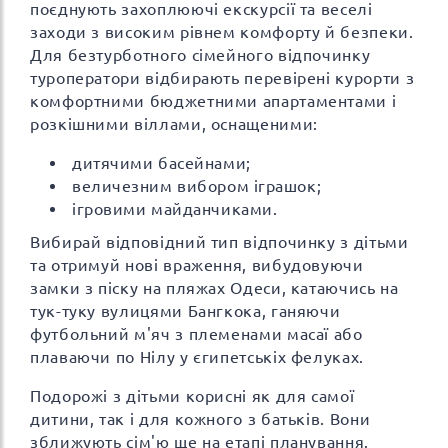
поєднують захоплюючі екскурсії та веселі
заходи з високим рівнем комфорту й безпеки.
Для безтурботного сімейного відпочинку
туроператори відбирають перевірені курорти з
комфортними бюджетними апартаментами і
розкішними віллами, оснащеними:
дитячими басейнами;
величезним вибором іграшок;
ігровими майданчиками.
Вибирай відповідний тип відпочинку з дітьми
та отримуй нові враження, вибудовуючи
замки з піску на пляжах Одеси, катаючись на
тук-туку вулицями Бангкока, ганяючи
футбольний м'яч з племенами масаї або
плаваючи по Нілу у єгипетськіх фелуках.
Подорожі з дітьми корисні як для самої
дитини, так і для кожного з батьків. Вони
зближують сім'ю ще на етапі планування.