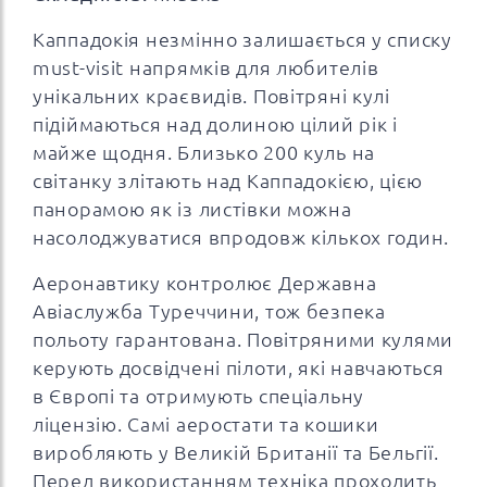
Каппадокія незмінно залишається у списку
must-visit напрямків для любителів
унікальних краєвидів. Повітряні кулі
підіймаються над долиною цілий рік і
майже щодня. Близько 200 куль на
світанку злітають над Каппадокією, цією
панорамою як із листівки можна
насолоджуватися впродовж кількох годин.
Аеронавтику контролює Державна
Авіаслужба Туреччини, тож безпека
польоту гарантована. Повітряними кулями
керують досвідчені пілоти, які навчаються
в Європі та отримують спеціальну
ліцензію. Самі аеростати та кошики
виробляють у Великій Британії та Бельгії.
Перед використанням техніка проходить