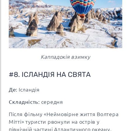
Каппадокія взимку
#8. ІСЛАНДІЯ НА СВЯТА
Де:
Ісландія
Складність:
середня
Після фільму «Неймовірне життя Волтера
Мітті» туристи рвонули на острів у
північній частині Атлантичного океану.