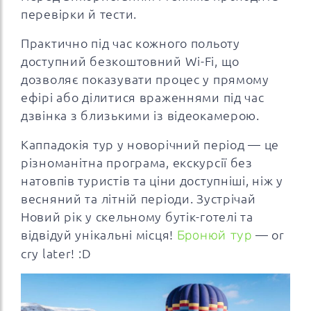
перевірки й тести.
Практично під час кожного польоту
доступний безкоштовний Wi-Fi, що
дозволяє показувати процес у прямому
ефірі або ділитися враженнями під час
дзвінка з близькими із відеокамерою.
Каппадокія тур у новорічний період — це
різноманітна програма, екскурсії без
натовпів туристів та ціни доступніші, ніж у
весняний та літній періоди. Зустрічай
Новий рік у скельному бутік-готелі та
відвідуй унікальні місця!
Бронюй тур
— or
cry later! :D