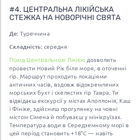
#4. ЦЕНТРАЛЬНА ЛІКІЙСЬКА
СТЕЖКА НА НОВОРІЧНІ СВЯТА
Де:
Туреччина
Складність:
середня
Похід Центральною Лікією
дозволить
провести Новий Рік біля моря, в оточенні
гір. Маршрут проходить локаціями
античних часів, вздовж відокремлених
морських бухт і скелястих гір Тавра. Ти
відвідаєш екскурсії у містах Аполлонія, Каш
і Фініке, здійсниш прогулянку на човні
містом Сімена й побуваєш у мінікруїзах.
Температура води в Середземному морі в
цей період становить +18°С — навіть