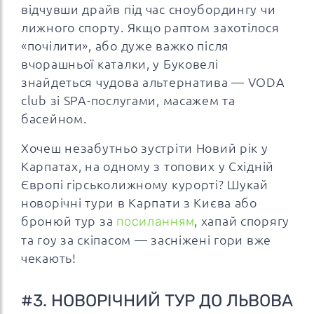
відчувши драйв під час сноубордингу чи
лижного спорту. Якщо раптом захотілося
«почілити», або дуже важко після
вчорашньої каталки, у Буковелі
знайдеться чудова альтернатива — VODA
club зі SPA-послугами, масажем та
басейном.
Хочеш незабутньо зустріти Новий рік у
Карпатах, на одному з топових у Східній
Європі гірськолижному курорті? Шукай
новорічні тури в Карпати з Києва або
бронюй тур за
посиланням
, хапай спорягу
та гоу за скіпасом — засніжені гори вже
чекають!
#3. НОВОРІЧНИЙ ТУР ДО ЛЬВОВА