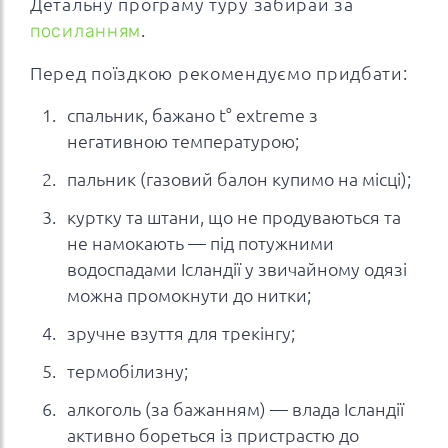
Детальну програму туру забирай за
посиланням
.
Перед поїздкою рекомендуємо придбати:
спальник, бажано t° extreme з
негативною температурою;
пальник (газовий балон купимо на місці);
куртку та штани, що не продуваються та
не намокають — під потужними
водоспадами Ісландії у звичайному одязі
можна промокнути до нитки;
зручне взуття для трекінгу;
термобілизну;
алкоголь (за бажанням) — влада Ісландії
активно бореться із пристрастю до