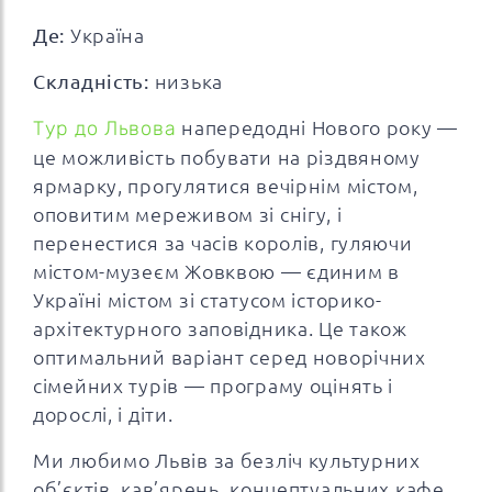
Де:
Україна
Складність:
низька
Тур до Львова
напередодні Нового року —
це можливість побувати на різдвяному
ярмарку, прогулятися вечірнім містом,
оповитим мереживом зі снігу, і
перенестися за часів королів, гуляючи
містом-музеєм Жовквою — єдиним в
Україні містом зі статусом історико-
архітектурного заповідника. Це також
оптимальний варіант серед новорічних
сімейних турів — програму оцінять і
дорослі, і діти.
Ми любимо Львів за безліч культурних
об’єктів, кав’ярень, концептуальних кафе