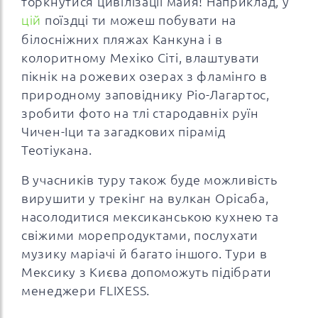
торкнутися цивілізації майя! Наприклад, у
цій
поїздці ти можеш побувати на
білосніжних пляжах Канкуна і в
колоритному Мехіко Сіті, влаштувати
пікнік на рожевих озерах з фламінго в
природному заповіднику Ріо-Лагартос,
зробити фото на тлі стародавніх руїн
Чичен-Іци та загадкових пірамід
Теотіукана.
В учасників туру також буде можливість
вирушити у трекінг на вулкан Орісаба,
насолодитися мексиканською кухнею та
свіжими морепродуктами, послухати
музику маріачі й багато іншого. Тури в
Мексику з Києва допоможуть підібрати
менеджери FLIXESS.