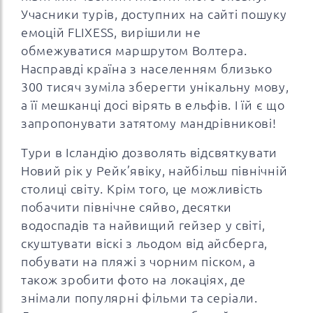
Учасники турів, доступних на сайті пошуку
емоцій FLIXESS, вирішили не
обмежуватися маршрутом Волтера.
Насправді країна з населенням близько
300 тисяч зуміла зберегти унікальну мову,
а її мешканці досі вірять в ельфів. І їй є що
запропонувати затятому мандрівникові!
Тури в Ісландію дозволять відсвяткувати
Новий рік у Рейк’явіку, найбільш північній
столиці світу. Крім того, це можливість
побачити північне сяйво, десятки
водоспадів та найвищий гейзер у світі,
скуштувати віскі з льодом від айсберга,
побувати на пляжі з чорним піском, а
також зробити фото на локаціях, де
знімали популярні фільми та серіали.