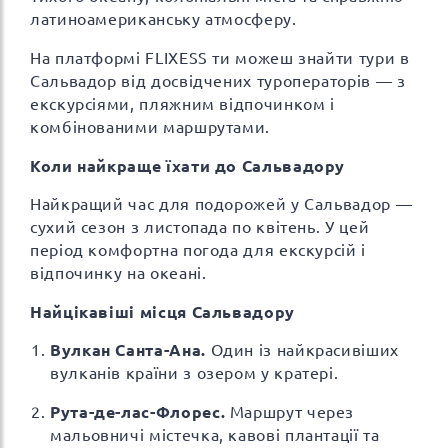
латиноамериканську атмосферу.
На платформі FLIXESS ти можеш знайти тури в
Сальвадор від досвідчених туроператорів — з
екскурсіями, пляжним відпочинком і
комбінованими маршрутами.
Коли найкраще їхати до Сальвадору
Найкращий час для подорожей у Сальвадор —
сухий сезон з листопада по квітень. У цей
період комфортна погода для екскурсій і
відпочинку на океані.
Найцікавіші місця Сальвадору
Вулкан Санта-Ана.
Один із найкрасивіших
вулканів країни з озером у кратері.
Рута-де-лас-Флорес.
Маршрут через
мальовничі містечка, кавові плантації та