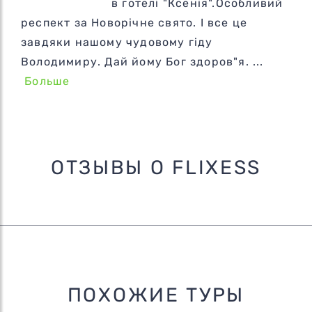
в готелі "Ксенія".Особливий
респект за Новорічне свято. І все це
завдяки нашому чудовому гіду
Володимиру. Дай йому Бог здоров"я. ...
Больше
ОТЗЫВЫ О FLIXESS
ПОХОЖИЕ ТУРЫ