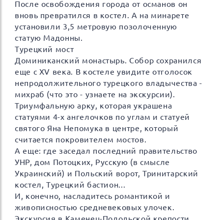
После освобождения города от османов он
вновь превратился в костел. А на минарете
установили 3,5 метровую позолоченную
статую Мадонны.
Турецкий мост
Доминиканский монастырь. Собор сохранился
еще с XV века. В костеле увидите отголосок
непродолжительного турецкого владычества -
михраб (что это - узнаете на экскурсии).
Триумфальную арку, которая украшена
статуями 4-х ангелочков по углам и статуей
святого Яна Непомука в центре, который
считается покровителем мостов.
А еще: где заседал последний правительство
УНР, дом Потоцких, Русскую (в смысле
Украинский) и Польский ворот, Тринитарский
костел, Турецкий бастион...
И, конечно, насладитесь романтикой и
живописностью средневековых улочек.
Экскурсия в Каменец-Подольской крепости.